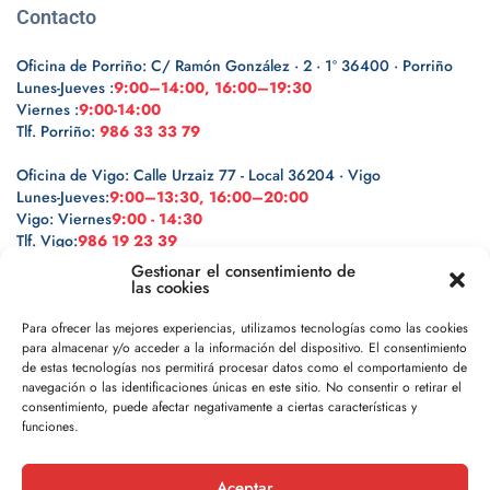
Contacto
Oficina de Porriño: C/ Ramón González · 2 · 1º 36400 · Porriño
Lunes-Jueves :
9:00–14:00, 16:00–19:30
Viernes :
9:00-14:00
Tlf. Porriño:
986 33 33 79
Oficina de Vigo: Calle Urzaiz 77 - Local 36204 · Vigo
Lunes-Jueves:
9:00–13:30, 16:00–20:00
Vigo: Viernes
9:00 - 14:30
Tlf. Vigo:
986 19 23 39
Gestionar el consentimiento de
las cookies
Para ofrecer las mejores experiencias, utilizamos tecnologías como las cookies
para almacenar y/o acceder a la información del dispositivo. El consentimiento
Legal
de estas tecnologías nos permitirá procesar datos como el comportamiento de
navegación o las identificaciones únicas en este sitio. No consentir o retirar el
Política de privacidad
consentimiento, puede afectar negativamente a ciertas características y
funciones.
Política de cookies
Aceptar
Aviso legal