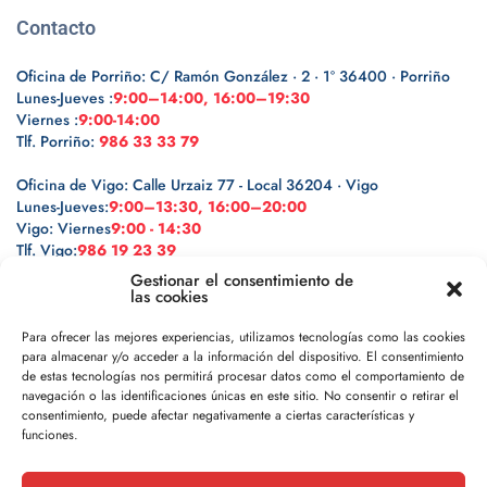
Contacto
Oficina de Porriño: C/ Ramón González · 2 · 1º 36400 · Porriño
Lunes-Jueves :
9:00–14:00, 16:00–19:30
Viernes :
9:00-14:00
Tlf. Porriño:
986 33 33 79
Oficina de Vigo: Calle Urzaiz 77 - Local 36204 · Vigo
Lunes-Jueves:
9:00–13:30, 16:00–20:00
Vigo: Viernes
9:00 - 14:30
Tlf. Vigo:
986 19 23 39
Gestionar el consentimiento de
las cookies
Para ofrecer las mejores experiencias, utilizamos tecnologías como las cookies
para almacenar y/o acceder a la información del dispositivo. El consentimiento
Legal
de estas tecnologías nos permitirá procesar datos como el comportamiento de
navegación o las identificaciones únicas en este sitio. No consentir o retirar el
Política de privacidad
consentimiento, puede afectar negativamente a ciertas características y
funciones.
Política de cookies