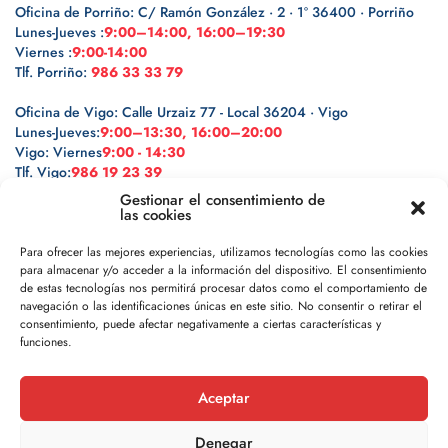
Oficina de Porriño: C/ Ramón González · 2 · 1º 36400 · Porriño
Lunes-Jueves :
9:00–14:00, 16:00–19:30
Viernes :
9:00-14:00
Tlf. Porriño:
986 33 33 79
Oficina de Vigo: Calle Urzaiz 77 - Local 36204 · Vigo
Lunes-Jueves:
9:00–13:30, 16:00–20:00
Vigo: Viernes
9:00 - 14:30
Tlf. Vigo:
986 19 23 39
Gestionar el consentimiento de
las cookies
Para ofrecer las mejores experiencias, utilizamos tecnologías como las cookies
para almacenar y/o acceder a la información del dispositivo. El consentimiento
Legal
de estas tecnologías nos permitirá procesar datos como el comportamiento de
navegación o las identificaciones únicas en este sitio. No consentir o retirar el
Política de privacidad
consentimiento, puede afectar negativamente a ciertas características y
funciones.
Política de cookies
Aceptar
Aviso legal
Denegar