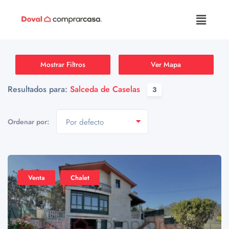
Mostrar Filtros
Ver Mapa
Resultados para:
Salceda de Caselas
3
Ordenar por:
Por defecto
Venta
Chalet