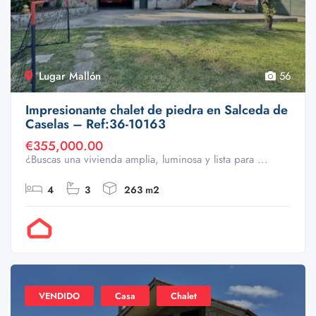
Lugar Mallón
56
Impresionante chalet de piedra en Salceda de
Caselas – Ref:36-10163
€355,000.00
¿Buscas una vivienda amplia, luminosa y lista para ...
4
3
263 m2
Por Doval
VENDIDO
Casa
Chalet