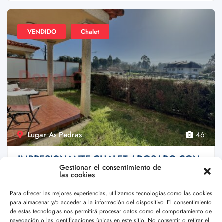
VENDIDO
Chalet
Lugar As Pedras
46
IMPRESIONANTE CHALET ADOSADO CON
Gestionar el consentimiento de
BUENA UBICACIÓN – Ref. 36-09955
las cookies
€209,000.00
SOLO UNA VEZ EN LA VIDA: Situado en un entorno
Para ofrecer las mejores experiencias, utilizamos tecnologías como las cookies
para almacenar y/o acceder a la información del dispositivo. El consentimiento
muy ...
de estas tecnologías nos permitirá procesar datos como el comportamiento de
navegación o las identificaciones únicas en este sitio. No consentir o retirar el