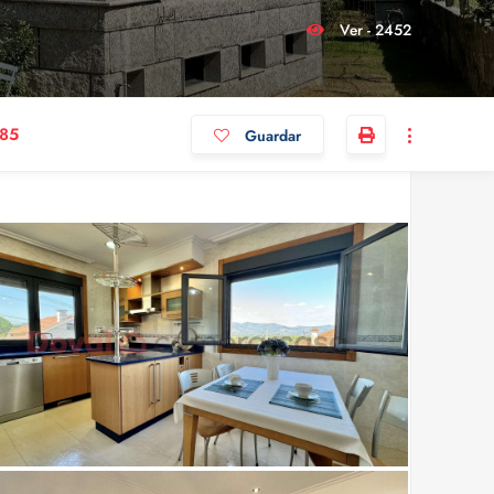
Ver - 2452
085
Guardar