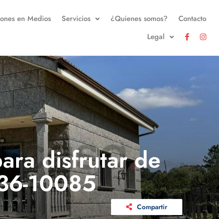
iones en Medios
Servicios
¿Quienes somos?
Contacto
Legal
ara disfrutar de
. 36-10085
Compartir