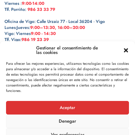
Viernes :
9:00-14:00
Tlf. Porriño:
986 33 33 79
Oficina de Vigo: Calle Urzaiz 77 - Local 36204 · Vigo
Lunes-Jueves:
9:00–13:30, 16:00–20:00
Vigo: Viernes
9:00 - 14:30
Tlf. Vigo:
986 19 23 39
Gestionar el consentimiento de
las cookies
Para ofrecer las mejores experiencias, utilizamos tecnologías como las cookies
para almacenar y/o acceder a la información del dispositivo. El consentimiento
Legal
de estas tecnologías nos permitirá procesar datos como el comportamiento de
navegación o las identificaciones únicas en este sitio. No consentir o retirar el
Política de privacidad
consentimiento, puede afectar negativamente a ciertas características y
funciones.
Política de cookies
Aceptar
Aviso legal
Denegar
Ver preferencias