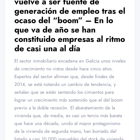
vuelve a ser fuente de
generación de empleo tras el
ocaso del “boom” – En lo
que va de año se han
constituido empresas al ritmo
de casi una al día
El sector inmobiliario encadena en Galicia unos niveles
de crecimiento no vistos desde hace cinco años.
Expertos del sector afirman que, desde finales de
2014, se está notando un cambio de tendencia, y
señalan que se están sentando los cimientos para
lograr un crecimiento más sostenido que el del boom
previo a la doble recesión. El abaratamiento de la
vivienda que, de media, es casi un tercio más barata
que hace una década, unido al mayor protagonismo
de la vivienda de segunda mano, han borrado del
listado a casi 10.000 inmuebles del stock de vivienda