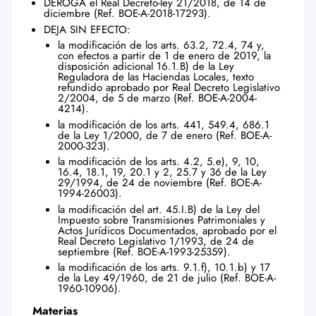
DEROGA el Real Decreto-ley 21/2018, de 14 de
diciembre (Ref.
BOE-A-2018-17293
).
DEJA SIN EFECTO:
la modificación de los arts. 63.2, 72.4, 74 y,
con efectos a partir de 1 de enero de 2019, la
disposición adicional 16.1.B) de la Ley
Reguladora de las Haciendas Locales, texto
refundido aprobado por Real Decreto Legislativo
2/2004, de 5 de marzo (Ref.
BOE-A-2004-
4214
).
la modificación de los arts. 441, 549.4, 686.1
de la Ley 1/2000, de 7 de enero (Ref.
BOE-A-
2000-323
).
la modificación de los arts. 4.2, 5.e), 9, 10,
16.4, 18.1, 19, 20.1 y 2, 25.7 y 36 de la Ley
29/1994, de 24 de noviembre (Ref.
BOE-A-
1994-26003
).
la modificación del art. 45.I.B) de la Ley del
Impuesto sobre Transmisiones Patrimoniales y
Actos Jurídicos Documentados, aprobado por el
Real Decreto Legislativo 1/1993, de 24 de
septiembre (Ref.
BOE-A-1993-25359
).
la modificación de los arts. 9.1.f), 10.1.b) y 17
de la Ley 49/1960, de 21 de julio (Ref.
BOE-A-
1960-10906
).
Materias