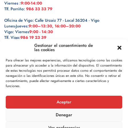
Viernes :
9:00-14:00
Tlf. Porriño:
986 33 33 79
Oficina de Vigo: Calle Urzaiz 77 - Local 36204 · Vigo
Lunes-Jueves:
9:00–13:30, 16:00–20:00
Vigo: Viernes
9:00 - 14:30
Tlf. Vigo:
986 19 23 39
Gestionar el consentimiento de
las cookies
Para ofrecer las mejores experiencias, utilizamos tecnologías como las cookies
para almacenar y/o acceder a la información del dispositivo. El consentimiento
Legal
de estas tecnologías nos permitirá procesar datos como el comportamiento de
navegación o las identificaciones únicas en este sitio. No consentir o retirar el
Política de privacidad
consentimiento, puede afectar negativamente a ciertas características y
funciones.
Política de cookies
Aceptar
Aviso legal
Denegar
Ver preferencias