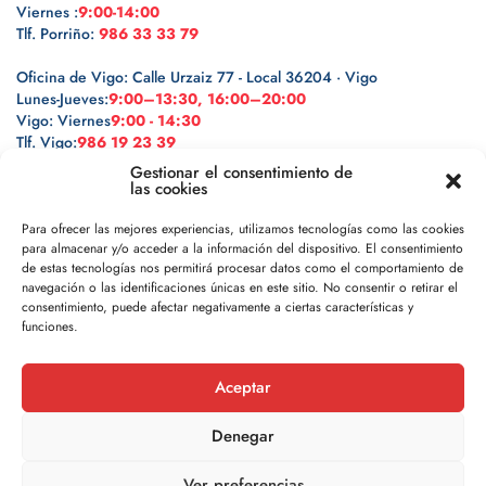
Viernes :
9:00-14:00
Tlf. Porriño:
986 33 33 79
Oficina de Vigo: Calle Urzaiz 77 - Local 36204 · Vigo
Lunes-Jueves:
9:00–13:30, 16:00–20:00
Vigo: Viernes
9:00 - 14:30
Tlf. Vigo:
986 19 23 39
Gestionar el consentimiento de
las cookies
Para ofrecer las mejores experiencias, utilizamos tecnologías como las cookies
para almacenar y/o acceder a la información del dispositivo. El consentimiento
Legal
de estas tecnologías nos permitirá procesar datos como el comportamiento de
navegación o las identificaciones únicas en este sitio. No consentir o retirar el
Política de privacidad
consentimiento, puede afectar negativamente a ciertas características y
funciones.
Política de cookies
Aceptar
Aviso legal
Denegar
Ver preferencias