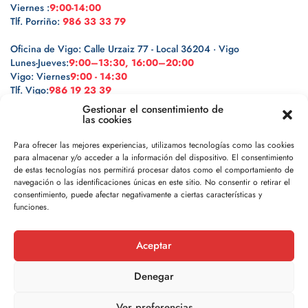
Viernes :
9:00-14:00
Tlf. Porriño:
986 33 33 79
Oficina de Vigo: Calle Urzaiz 77 - Local 36204 · Vigo
Lunes-Jueves:
9:00–13:30, 16:00–20:00
Vigo: Viernes
9:00 - 14:30
Tlf. Vigo:
986 19 23 39
Gestionar el consentimiento de
las cookies
Para ofrecer las mejores experiencias, utilizamos tecnologías como las cookies
para almacenar y/o acceder a la información del dispositivo. El consentimiento
Legal
de estas tecnologías nos permitirá procesar datos como el comportamiento de
navegación o las identificaciones únicas en este sitio. No consentir o retirar el
Política de privacidad
consentimiento, puede afectar negativamente a ciertas características y
funciones.
Política de cookies
Aceptar
Aviso legal
Denegar
Ver preferencias