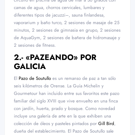
circuito en piscina de agua de mar a 36 grados con
camas de agua, chorros cervicales, lumbares y
diferentes tipos de jacuzzi–, sauna finlandesa,
vaporarium y baño turco, 2 sesiones de masaje de 25
minutos, 2 sesiones de gimnasia en grupo, 2 sesiones
de AquaGym, 2 sesiones de bañera de hidromasaje y
2 sesiones de fitness.
2.- «PAZEANDO» POR
GALICIA
El
Pazo de Soutullo
es un remanso de paz a tan sólo
seis kilómetros de Orense. La Guía Michelin y
Gourmetour han incluido entre sus favoritos este pazo
familiar del siglo XVIII que vive envuelto en una finca
con jardín, huerta, prado y bosque. Como novedad
incluye una galería de arte en la que exhiben una
colección de óleos y pasteles pintados por
Gill Bird
,
dueña del establecimiento. El Pazo de Soutullo sale