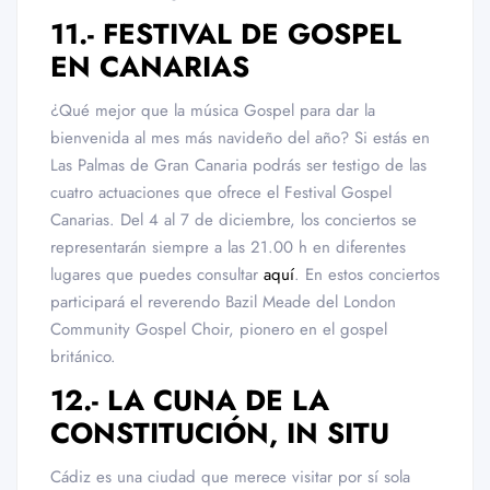
11.- FESTIVAL DE GOSPEL
EN CANARIAS
¿Qué mejor que la música Gospel para dar la
bienvenida al mes más navideño del año? Si estás en
Las Palmas de Gran Canaria podrás ser testigo de las
cuatro actuaciones que ofrece el Festival Gospel
Canarias. Del 4 al 7 de diciembre, los conciertos se
representarán siempre a las 21.00 h en diferentes
lugares que puedes consultar
aquí
. En estos conciertos
participará el reverendo Bazil Meade del London
Community Gospel Choir, pionero en el gospel
británico.
12.- LA CUNA DE LA
CONSTITUCIÓN, IN SITU
Cádiz es una ciudad que merece visitar por sí sola