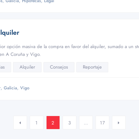
,
,
,
os
Galicia
Hipotecas
Legal
lquiler
ior opción masiva de la compra en favor del alquiler, sumado a un 
 en A Coruña y Vigo.
ias
Alquiler
Consejos
Reportaje
,
,
r
Galicia
Vigo
1
2
3
…
17