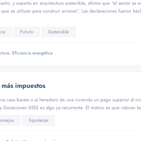
eño, y experto en arquitectura sostenible, afirma que “el sector se e
s que se utilizan para construir aviones”. Las declaraciones fueron h
ica
Futuro
Sostenible
,
ctura
Eficiencia energética
 más impuestos
na casa barata o al heredero de una vivienda un pago superior al in
y Donaciones (ISD) es algo ya recurrente. El motivo es que valoran l
onsejos
hipotecas