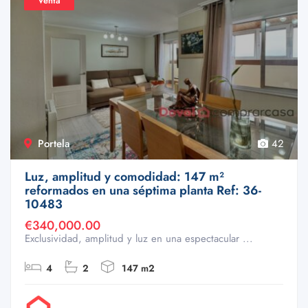
Venta
Portela
42
Luz, amplitud y comodidad: 147 m²
reformados en una séptima planta Ref: 36-
10483
€340,000.00
Exclusividad, amplitud y luz en una espectacular ...
4
2
147 m2
Por Doval