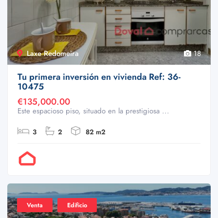
Laxe Redomeira
18
Tu primera inversión en vivienda Ref: 36-
10475
€135,000.00
Este espacioso piso, situado en la prestigiosa ...
3
2
82 m2
Por Doval
Venta
Edificio