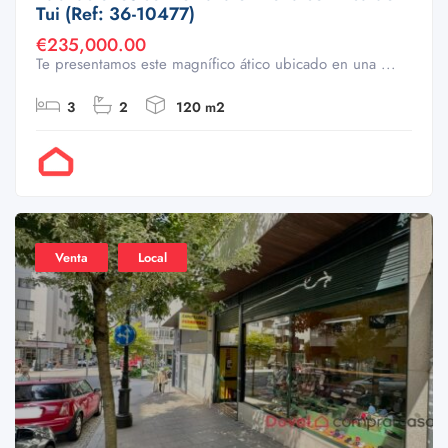
Tui (Ref: 36-10477)
€235,000.00
Te presentamos este magnífico ático ubicado en una ...
3
2
120 m2
Por Doval
Venta
Local