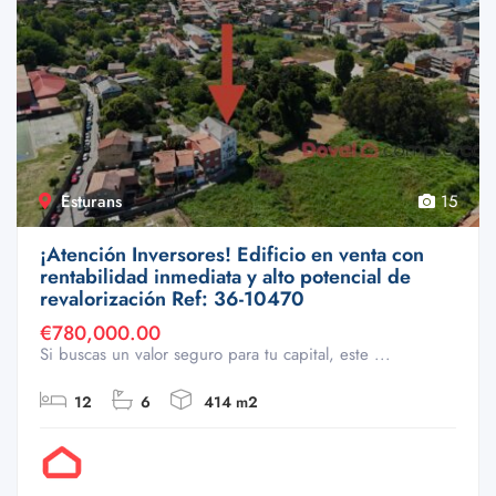
Esturans
15
¡Atención Inversores! Edificio en venta con
rentabilidad inmediata y alto potencial de
revalorización Ref: 36-10470
€780,000.00
Si buscas un valor seguro para tu capital, este ...
12
6
414 m2
Por Doval