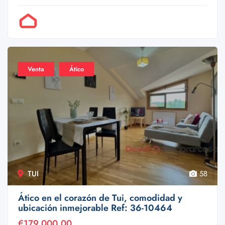
Por Doval
Venta
Ático
TUI
58
Ático en el corazón de Tui, comodidad y
ubicación inmejorable Ref: 36-10464
€179,000.00