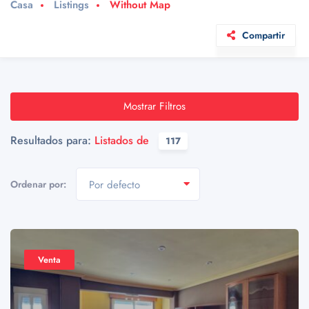
Casa
Listings
Without Map
Compartir
Mostrar Filtros
Resultados para:
Listados de
117
Ordenar por:
Por defecto
Venta