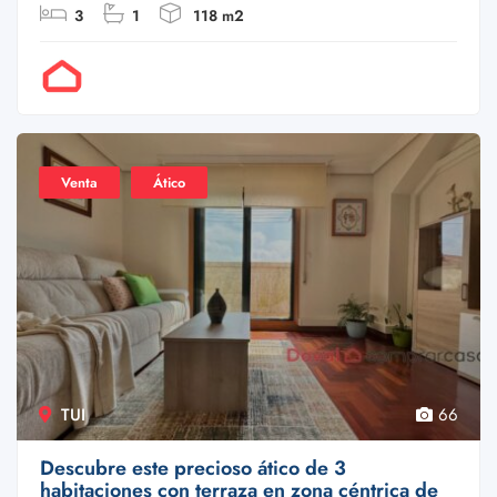
3
1
118 m2
Por Doval
Venta
Ático
TUI
66
Descubre este precioso ático de 3
habitaciones con terraza en zona céntrica de