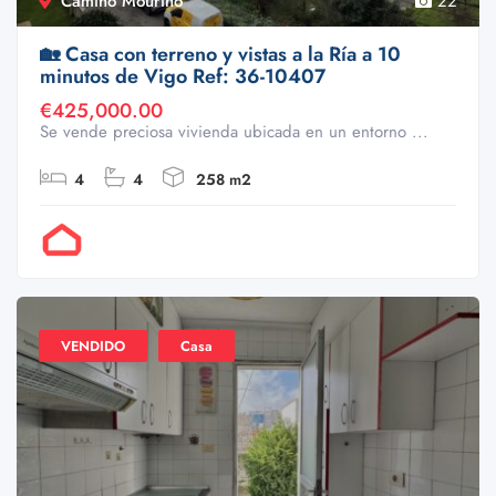
Camiño Mouriño
22
🏡 Casa con terreno y vistas a la Ría a 10
minutos de Vigo Ref: 36-10407
€425,000.00
Se vende preciosa vivienda ubicada en un entorno ...
4
4
258 m2
Por Doval
VENDIDO
Casa