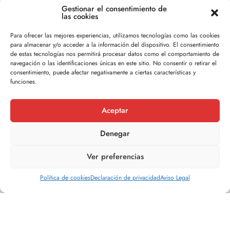
Gestionar el consentimiento de
las cookies
Para ofrecer las mejores experiencias, utilizamos tecnologías como las cookies
para almacenar y/o acceder a la información del dispositivo. El consentimiento
de estas tecnologías nos permitirá procesar datos como el comportamiento de
navegación o las identificaciones únicas en este sitio. No consentir o retirar el
consentimiento, puede afectar negativamente a ciertas características y
funciones.
Canadelo
44
Casa en Venta en el Barrio Histórico de
Aceptar
Canadelo Ref: 36-10390
Denegar
€230,000.00
Descubre esta increíble oportunidad de adquirir ...
Ver preferencias
Política de cookies
Declaración de privacidad
Aviso Legal
Por Doval