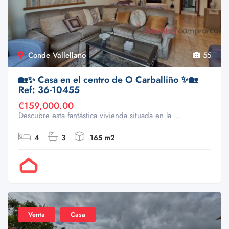
Conde Vallellano
55
🏡✨ Casa en el centro de O Carballiño ✨🏡
Ref: 36-10455
€159,000.00
Descubre esta fantástica vivienda situada en la ...
4
3
165 m2
Por Doval
Venta
Casa