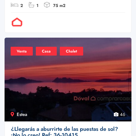
2
1
75 m2
Por Doval
Venta
Casa
Chalet
Estea
46
¿Llegarás a aburrirte de las puestas de sol?
¡No lo creo! Ref: 36-10415