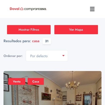
Mostrar Filtros
Ver Mapa
Resultados para:
casa
31
Ordenar por:
Por defecto
Venta
Casa