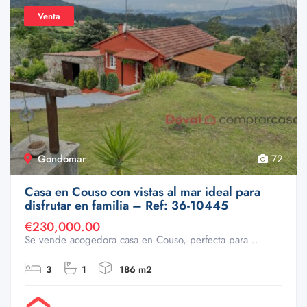
Venta
Gondomar
72
Casa en Couso con vistas al mar ideal para
disfrutar en familia – Ref: 36-10445
€230,000.00
Se vende acogedora casa en Couso, perfecta para ...
3
1
186 m2
Por Doval