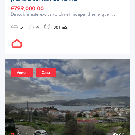
€799,000.00
Descubre este exclusivo chalet independiente que ...
5
4
301 m2
Por Doval
Venta
Casa