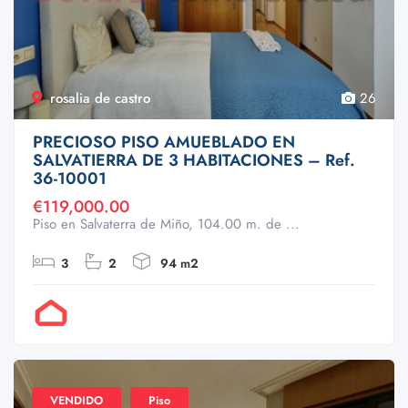
rosalia de castro
26
PRECIOSO PISO AMUEBLADO EN
SALVATIERRA DE 3 HABITACIONES – Ref.
36-10001
€119,000.00
Piso en Salvaterra de Miño, 104.00 m. de ...
3
2
94 m2
Por Doval
VENDIDO
Piso