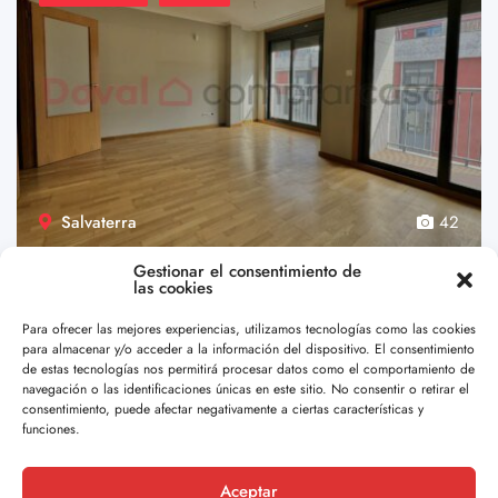
Salvaterra
42
Gestionar el consentimiento de
Tu vivienda en el corazón de Salvatierra –
las cookies
Ref. 36-09979
€99,000.00
Para ofrecer las mejores experiencias, utilizamos tecnologías como las cookies
para almacenar y/o acceder a la información del dispositivo. El consentimiento
¡Bienvenido a tu nuevo hogar en Salvatierra! Esta ...
de estas tecnologías nos permitirá procesar datos como el comportamiento de
navegación o las identificaciones únicas en este sitio. No consentir o retirar el
4
2
112 m2
consentimiento, puede afectar negativamente a ciertas características y
funciones.
Por Doval
Aceptar