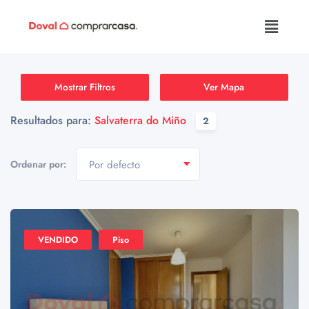
Mostrar Filtros
Ver Mapa
Resultados para:
Salvaterra do Miño
2
Ordenar por:
Por defecto
VENDIDO
Piso