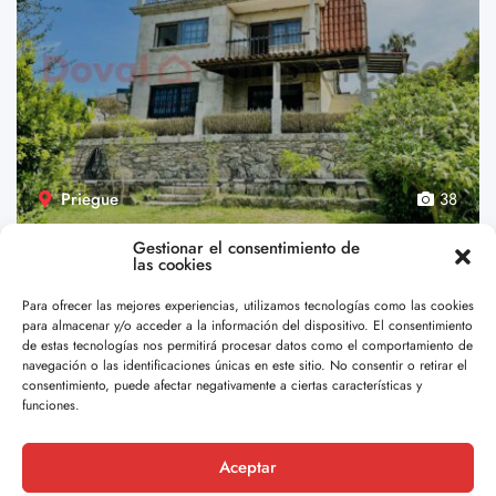
Priegue
38
Gestionar el consentimiento de
Increíbles vistas, increíble casa – Ref. 36-
las cookies
10019
€320,000.00
Para ofrecer las mejores experiencias, utilizamos tecnologías como las cookies
para almacenar y/o acceder a la información del dispositivo. El consentimiento
Magnífica Oportunidad en Priegue, Nigrán Ubicada ...
de estas tecnologías nos permitirá procesar datos como el comportamiento de
navegación o las identificaciones únicas en este sitio. No consentir o retirar el
4
4
222 m2
consentimiento, puede afectar negativamente a ciertas características y
funciones.
Por Doval
Aceptar