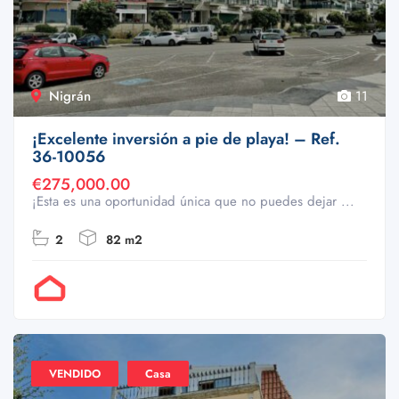
Nigrán
11
¡Excelente inversión a pie de playa! – Ref.
36-10056
€275,000.00
¡Esta es una oportunidad única que no puedes dejar ...
2
82 m2
Por Doval
VENDIDO
Casa