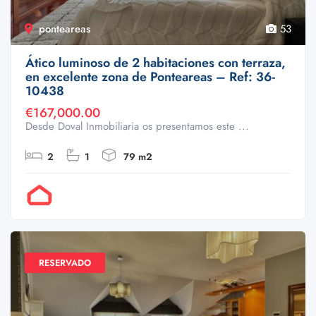
ponteareas
53
Ático luminoso de 2 habitaciones con terraza,
en excelente zona de Ponteareas – Ref: 36-
10438
€167,000.00
Desde Doval Inmobiliaria os presentamos este ...
2
1
79 m2
Por Doval
RESERVADO