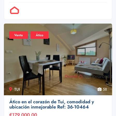
Por Doval
Venta
Ático
TUI
58
Ático en el corazón de Tui, comodidad y
ubicación inmejorable Ref: 36-10464
€179,000.00