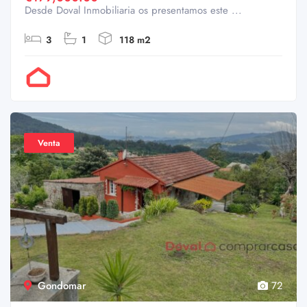
Desde Doval Inmobiliaria os presentamos este ...
3
1
118 m2
Por Doval
Venta
Gondomar
72