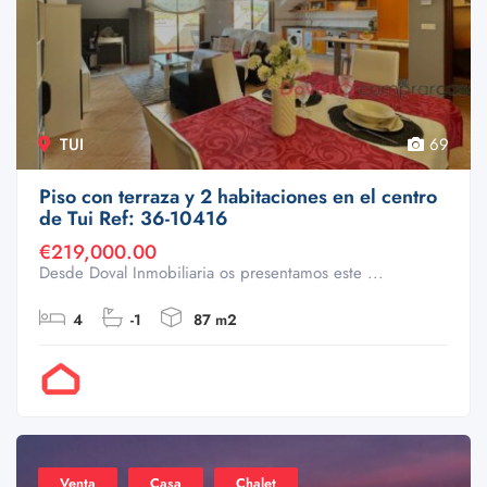
TUI
69
Piso con terraza y 2 habitaciones en el centro
de Tui Ref: 36-10416
€219,000.00
Desde Doval Inmobiliaria os presentamos este ...
4
-1
87 m2
Por Doval
Venta
Casa
Chalet