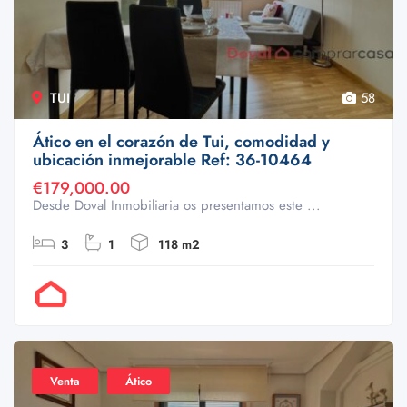
TUI
58
Ático en el corazón de Tui, comodidad y
ubicación inmejorable Ref: 36-10464
€179,000.00
Desde Doval Inmobiliaria os presentamos este ...
3
1
118 m2
Por Doval
Venta
Ático