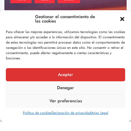
Gestionar el consentimiento de
las cookies
Para ofrecer las mejores experiencias, utilizamos tecnologías como las cookies
para almacenar y/o acceder a la información del dispositivo. El consentimiento
de estas tecnologías nos permitirá procesar datos como el comportamiento de
navegación o las identificaciones únicas en este sitio. No consentir o retirar el
consentimiento, puede afectar negativamente a ciertas características y
funciones.
Estea
46
¿Llegarás a aburrirte de las puestas de sol?
Aceptar
¡No lo creo! Ref: 36-10415
Denegar
€799,000.00
Descubre este exclusivo chalet independiente que ...
Ver preferencias
5
4
301 m2
Política de cookies
Declaración de privacidad
Aviso Legal
Por Doval