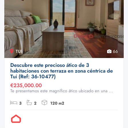
TUI
66
Descubre este precioso ático de 3
habitaciones con terraza en zona céntrica de
Tui (Ref: 36-10477)
€235,000.00
Te presentamos este magnífico ático ubicado en una ...
3
2
120 m2
Por Doval