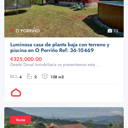
O PORRIÑO
73
Luminosa casa de planta baja con terreno y
piscina en O Porriño Ref: 36-10469
€325,000.00
Desde Doval Inmobiliaria os presentamos esta ...
4
2
138 m2
Por Doval
Venta