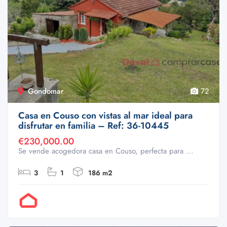
Gondomar
72
Casa en Couso con vistas al mar ideal para
disfrutar en familia – Ref: 36-10445
€230,000.00
Se vende acogedora casa en Couso, perfecta para ...
3
1
186 m2
Por Doval