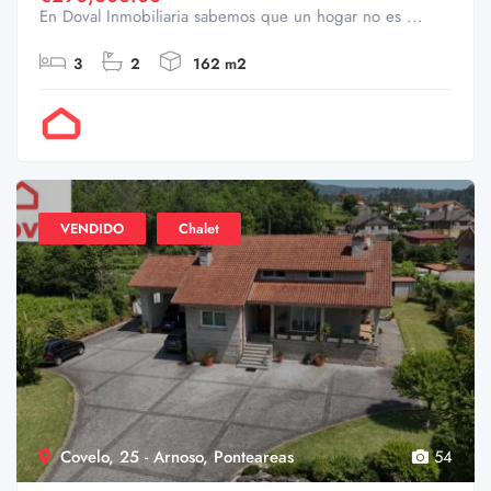
En Doval Inmobiliaria sabemos que un hogar no es ...
3
2
162 m2
Por Doval
VENDIDO
Chalet
Covelo, 25 - Arnoso, Ponteareas
54