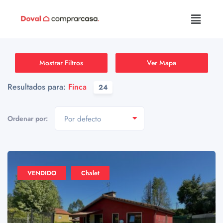
Mostrar Filtros
Ver Mapa
Resultados para:
Finca
24
Ordenar por:
Por defecto
VENDIDO
Chalet