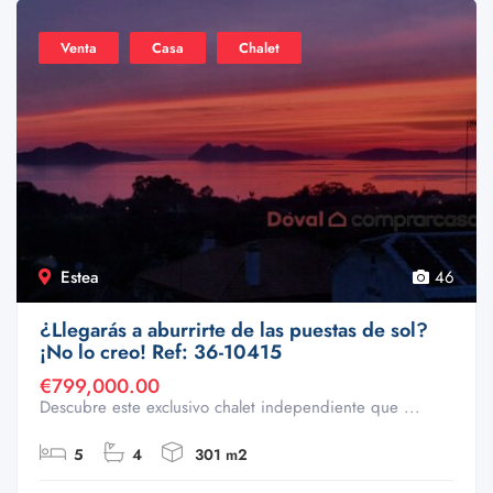
Venta
Casa
Chalet
Estea
46
¿Llegarás a aburrirte de las puestas de sol?
¡No lo creo! Ref: 36-10415
€799,000.00
Descubre este exclusivo chalet independiente que ...
5
4
301 m2