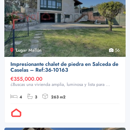
Lugar Mallón
56
Impresionante chalet de piedra en Salceda de
Caselas – Ref:36-10163
€355,000.00
¿Buscas una vivienda amplia, luminosa y lista para ...
4
3
263 m2
Por Doval