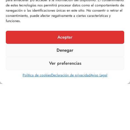
Por Doval
de estas tecnologías nos permitirá procesar datos como el comportamiento de
navegación o las identificaciones únicas en este sitio. No consentir o retirar el
consentimiento, puede afectar negativamente a ciertas características y
funciones.
VENDIDO
Casa
Aceptar
Denegar
Ver preferencias
Política de cookies
Declaración de privacidad
Aviso Legal
XIBAO, TOMIÑO
60
¡Tu hogar ideal en Tomiño! Moderna casa de
planta baja con todas las comodidades Ref:
36-10099
€175,000.00