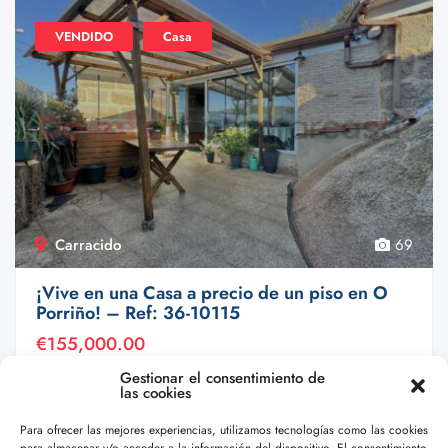
VENDIDO
Casa
Carracido
69
¡Vive en una Casa a precio de un piso en O
Porriño! – Ref: 36-10115
€155,000.00
¡Tu hogar ideal en O Porriño te espera! Te ...
Gestionar el consentimiento de
las cookies
2
1
177 m2
Para ofrecer las mejores experiencias, utilizamos tecnologías como las cookies
para almacenar y/o acceder a la información del dispositivo. El consentimiento