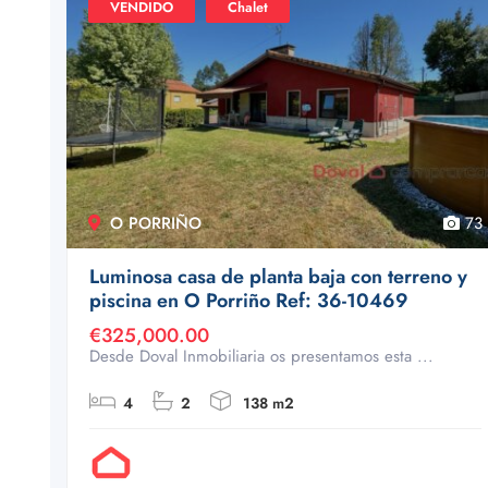
VENDIDO
Chalet
O PORRIÑO
73
Luminosa casa de planta baja con terreno y
piscina en O Porriño Ref: 36-10469
€325,000.00
Desde Doval Inmobiliaria os presentamos esta ...
4
2
138 m2
Por Doval