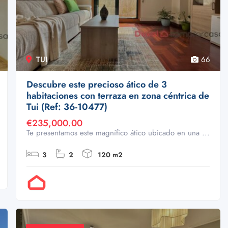
TUI
66
Descubre este precioso ático de 3
habitaciones con terraza en zona céntrica de
Tui (Ref: 36-10477)
€235,000.00
Te presentamos este magnífico ático ubicado en una ...
3
2
120 m2
Por Doval