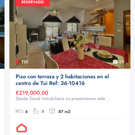
RESERVADO
TUI
69
Piso con terraza y 2 habitaciones en el
centro de Tui Ref: 36-10416
€219,000.00
Desde Doval Inmobiliaria os presentamos este ...
4
-1
87 m2
Por Doval