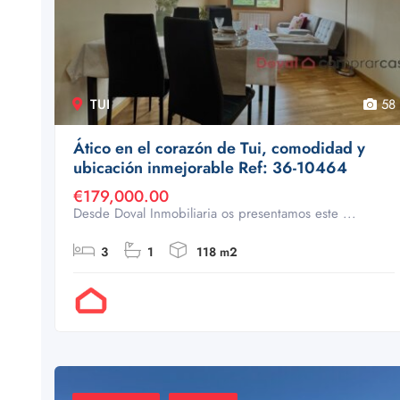
TUI
58
Ático en el corazón de Tui, comodidad y
ubicación inmejorable Ref: 36-10464
€179,000.00
Desde Doval Inmobiliaria os presentamos este ...
3
1
118 m2
Por Doval