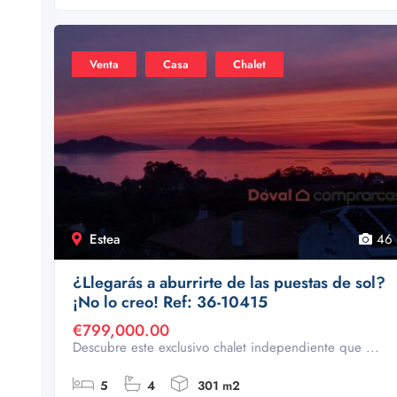
Venta
Casa
Chalet
Estea
46
¿Llegarás a aburrirte de las puestas de sol?
¡No lo creo! Ref: 36-10415
€799,000.00
Descubre este exclusivo chalet independiente que ...
5
4
301 m2