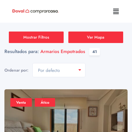
Mostrar Filtros
Ver Mapa
Resultados para:
Armarios Empotrados
41
Ordenar por:
Por defecto
Venta
Ático