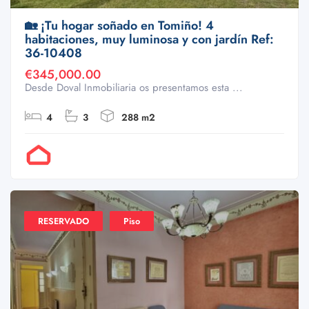
🏡 ¡Tu hogar soñado en Tomiño! 4
habitaciones, muy luminosa y con jardín Ref:
36-10408
€345,000.00
Desde Doval Inmobiliaria os presentamos esta ...
4
3
288 m2
Por Doval
RESERVADO
Piso