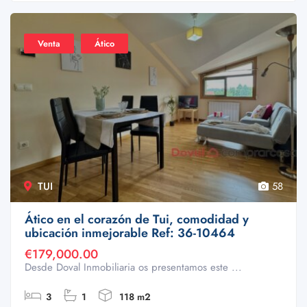
Venta
Ático
TUI
58
Ático en el corazón de Tui, comodidad y
ubicación inmejorable Ref: 36-10464
€179,000.00
Desde Doval Inmobiliaria os presentamos este ...
3
1
118 m2