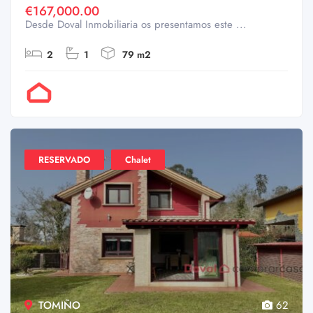
€167,000.00
Desde Doval Inmobiliaria os presentamos este ...
2
1
79 m2
Por Doval
RESERVADO
Chalet
TOMIÑO
62