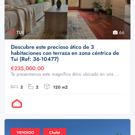
TUI
66
Descubre este precioso ático de 3
habitaciones con terraza en zona céntrica de
Tui (Ref: 36-10477)
€235,000.00
Te presentamos este magnífico ático ubicado en una ...
3
2
120 m2
Por Doval
VENDIDO
Chalet