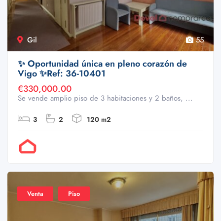
Gil
55
✨ Oportunidad única en pleno corazón de
Vigo ✨Ref: 36-10401
€330,000.00
Se vende amplio piso de 3 habitaciones y 2 baños, ...
3
2
120 m2
Por Doval
Venta
Piso