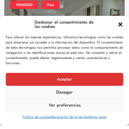
VENDIDO
Piso
Gestionar el consentimiento de
las cookies
Para ofrecer las mejores experiencias, utilizamos tecnologías como las cookies
para almacenar y/o acceder a la información del dispositivo. El consentimiento
de estas tecnologías nos permitirá procesar datos como el comportamiento de
navegación o las identificaciones únicas en este sitio. No consentir o retirar el
consentimiento, puede afectar negativamente a ciertas características y
funciones.
o porriño
44
¡Piso céntrico en Porriño con garaje, trastero y
Aceptar
terraza! (Ref: 36-10378)
Denegar
€169,000.00
Desde Doval Inmobiliaria os presentamos este ...
Ver preferencias
2
1
55 m2
Política de cookies
Declaración de privacidad
Aviso Legal
Por Doval