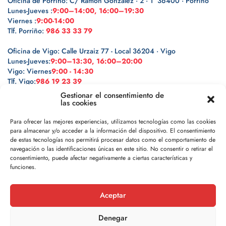
Oficina de Porriño: C/ Ramón González · 2 · 1º 36400 · Porriño
Lunes-Jueves :
9:00–14:00, 16:00–19:30
Viernes :
9:00-14:00
Tlf. Porriño:
986 33 33 79
Oficina de Vigo: Calle Urzaiz 77 - Local 36204 · Vigo
Lunes-Jueves:
9:00–13:30, 16:00–20:00
Vigo: Viernes
9:00 - 14:30
Tlf. Vigo:
986 19 23 39
Gestionar el consentimiento de
las cookies
Para ofrecer las mejores experiencias, utilizamos tecnologías como las cookies
para almacenar y/o acceder a la información del dispositivo. El consentimiento
Legal
de estas tecnologías nos permitirá procesar datos como el comportamiento de
navegación o las identificaciones únicas en este sitio. No consentir o retirar el
Política de privacidad
consentimiento, puede afectar negativamente a ciertas características y
funciones.
Política de cookies
Aceptar
Aviso legal
Denegar