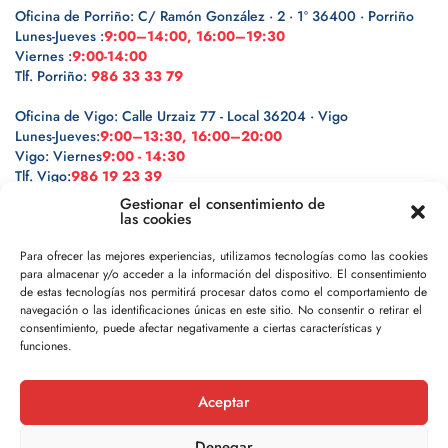
Oficina de Porriño: C/ Ramón González · 2 · 1º 36400 · Porriño
Lunes-Jueves :
9:00–14:00, 16:00–19:30
Viernes :
9:00-14:00
Tlf. Porriño:
986 33 33 79
Oficina de Vigo: Calle Urzaiz 77 - Local 36204 · Vigo
Lunes-Jueves:
9:00–13:30, 16:00–20:00
Vigo: Viernes
9:00 - 14:30
Tlf. Vigo:
986 19 23 39
Gestionar el consentimiento de
las cookies
Para ofrecer las mejores experiencias, utilizamos tecnologías como las cookies
para almacenar y/o acceder a la información del dispositivo. El consentimiento
Legal
de estas tecnologías nos permitirá procesar datos como el comportamiento de
navegación o las identificaciones únicas en este sitio. No consentir o retirar el
Política de privacidad
consentimiento, puede afectar negativamente a ciertas características y
funciones.
Política de cookies
Aceptar
Aviso legal
Denegar