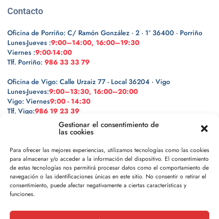
Contacto
Oficina de Porriño: C/ Ramón González · 2 · 1º 36400 · Porriño
Lunes-Jueves :
9:00–14:00, 16:00–19:30
Viernes :
9:00-14:00
Tlf. Porriño:
986 33 33 79
Oficina de Vigo: Calle Urzaiz 77 - Local 36204 · Vigo
Lunes-Jueves:
9:00–13:30, 16:00–20:00
Vigo: Viernes
9:00 - 14:30
Tlf. Vigo:
986 19 23 39
Gestionar el consentimiento de
las cookies
Para ofrecer las mejores experiencias, utilizamos tecnologías como las cookies
para almacenar y/o acceder a la información del dispositivo. El consentimiento
Legal
de estas tecnologías nos permitirá procesar datos como el comportamiento de
navegación o las identificaciones únicas en este sitio. No consentir o retirar el
Política de privacidad
consentimiento, puede afectar negativamente a ciertas características y
funciones.
Política de cookies