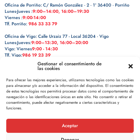
Oficina de Porriño: C/ Ramón González · 2 · 1º 36400 · Porriño
Lunes-Jueves :
9:00–14:00, 16:00–19:30
Viernes :
9:00-14:00
Tlf. Porriño:
986 33 33 79
Oficina de Vigo: Calle Urzaiz 77 - Local 36204 · Vigo
Lunes-Jueves:
9:00–13:30, 16:00–20:00
Vigo: Viernes
9:00 - 14:30
Tlf. Vigo:
986 19 23 39
Gestionar el consentimiento de
las cookies
Para ofrecer las mejores experiencias, utilizamos tecnologías como las cookies
para almacenar y/o acceder a la información del dispositivo. El consentimiento
Legal
de estas tecnologías nos permitirá procesar datos como el comportamiento de
navegación o las identificaciones únicas en este sitio. No consentir o retirar el
Política de privacidad
consentimiento, puede afectar negativamente a ciertas características y
funciones.
Política de cookies
Aceptar
Aviso legal
Denegar