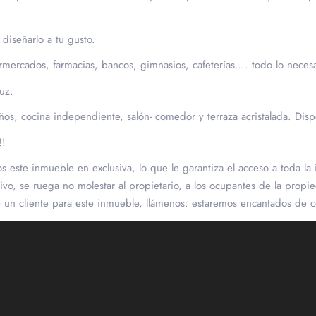
diseñarlo a tu gusto.
rmercados, farmacias, bancos, gimnasios, cafeterías…. todo lo neces
luz.
os, cocina independiente, salón- comedor y terraza acristalada. Disp
!!
s este inmueble en exclusiva, lo que le garantiza el acceso a toda la i
otivo, se ruega no molestar al propietario, a los ocupantes de la prop
e un cliente para este inmueble, llámenos: estaremos encantados de c