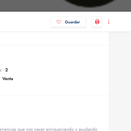
Guardar
s:
2
Venta
periencias que nos vayan enriqueciendo y ayudando