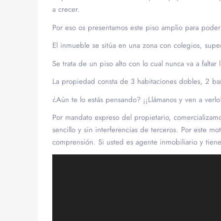
a crecer.
Por eso os presentamos este piso amplio para poder 
El inmueble se sitúa en una zona con colegios, supe
Se trata de un piso alto con lo cual nunca va a faltar 
La propiedad consta de 3 habitaciones dobles, 2 bañ
¿Aún te lo estás pensando? ¡¡Llámanos y ven a verlo
Por mandato expreso del propietari
o, comercializamo
sencillo y sin interferencias de terceros. Por este m
comprensión. Si usted es agente inmobiliario y tien