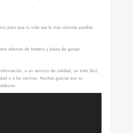
ario para que tu vida sea lo más cómoda posible.
one además de trastero y plaza de garaje.
nformación, a un servicio de calidad, un trato fácil,
iedad o a los vecinos. Muchas gracias por su
olaborar.