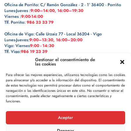
Oficina de Porriño: C/ Ramón González · 2 · 1º 36400 · Porriño
Lunes-Jueves :
9:00–14:00, 16:00–19:30
Viernes :
9:00-14:00
Tlf. Porriño:
986 33 33 79
Oficina de Vigo: Calle Urzaiz 77 - Local 36204 · Vigo
Lunes-Jueves:
9:00–13:30, 16:00–20:00
Vigo: Viernes
9:00 - 14:30
Tlf. Vigo:
986 19 23 39
Gestionar el consentimiento de
las cookies
Para ofrecer las mejores experiencias, utilizamos tecnologías como las cookies
para almacenar y/o acceder a la información del dispositivo. El consentimiento
Legal
de estas tecnologías nos permitirá procesar datos como el comportamiento de
navegación o las identificaciones únicas en este sitio. No consentir o retirar el
Política de privacidad
consentimiento, puede afectar negativamente a ciertas características y
funciones.
Política de cookies
Aceptar
Aviso legal
Denegar