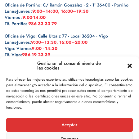
Oficina de Porriño: C/ Ramón González · 2 · 1º 36400 · Porriño
Lunes-Jueves :
9:00–14:00, 16:00–19:30
Viernes :
9:00-14:00
Tlf. Porriño:
986 33 33 79
Oficina de Vigo: Calle Urzaiz 77 - Local 36204 · Vigo
Lunes-Jueves:
9:00–13:30, 16:00–20:00
Vigo: Viernes
9:00 - 14:30
Tlf. Vigo:
986 19 23 39
Gestionar el consentimiento de
las cookies
Para ofrecer las mejores experiencias, utilizamos tecnologías como las cookies
para almacenar y/o acceder a la información del dispositivo. El consentimiento
Legal
de estas tecnologías nos permitirá procesar datos como el comportamiento de
navegación o las identificaciones únicas en este sitio. No consentir o retirar el
Política de privacidad
consentimiento, puede afectar negativamente a ciertas características y
funciones.
Política de cookies
Aceptar
Aviso legal
Denegar