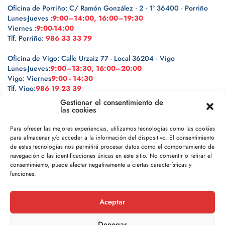
Oficina de Porriño: C/ Ramón González · 2 · 1º 36400 · Porriño
Lunes-Jueves :
9:00–14:00, 16:00–19:30
Viernes :
9:00-14:00
Tlf. Porriño:
986 33 33 79
Oficina de Vigo: Calle Urzaiz 77 - Local 36204 · Vigo
Lunes-Jueves:
9:00–13:30, 16:00–20:00
Vigo: Viernes
9:00 - 14:30
Tlf. Vigo:
986 19 23 39
Gestionar el consentimiento de
las cookies
Para ofrecer las mejores experiencias, utilizamos tecnologías como las cookies
para almacenar y/o acceder a la información del dispositivo. El consentimiento
Legal
de estas tecnologías nos permitirá procesar datos como el comportamiento de
navegación o las identificaciones únicas en este sitio. No consentir o retirar el
Política de privacidad
consentimiento, puede afectar negativamente a ciertas características y
funciones.
Política de cookies
Aceptar
Aviso legal
Denegar