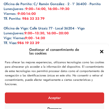
Oficina de Porriño: C/ Ramón González · 2 · 1º 36400 · Porriño
Lunes-Jueves :
9:00–14:00, 16:00–19:30
Viernes :
9:00-14:00
Tlf. Porriño:
986 33 33 79
Oficina de Vigo: Calle Urzaiz 77 - Local 36204 · Vigo
Lunes-Jueves:
9:00–13:30, 16:00–20:00
Vigo: Viernes
9:00 - 14:30
Tlf. Vigo:
986 19 23 39
Gestionar el consentimiento de
las cookies
Para ofrecer las mejores experiencias, utilizamos tecnologías como las cookies
para almacenar y/o acceder a la información del dispositivo. El consentimiento
Legal
de estas tecnologías nos permitirá procesar datos como el comportamiento de
navegación o las identificaciones únicas en este sitio. No consentir o retirar el
Política de privacidad
consentimiento, puede afectar negativamente a ciertas características y
funciones.
Política de cookies
Aceptar
Aviso legal
Denegar