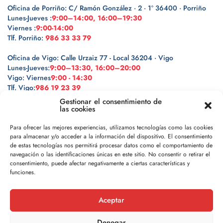
Oficina de Porriño: C/ Ramón González · 2 · 1º 36400 · Porriño
Lunes-Jueves :
9:00–14:00, 16:00–19:30
Viernes :
9:00-14:00
Tlf. Porriño:
986 33 33 79
Oficina de Vigo: Calle Urzaiz 77 - Local 36204 · Vigo
Lunes-Jueves:
9:00–13:30, 16:00–20:00
Vigo: Viernes
9:00 - 14:30
Tlf. Vigo:
986 19 23 39
Gestionar el consentimiento de
las cookies
Para ofrecer las mejores experiencias, utilizamos tecnologías como las cookies
para almacenar y/o acceder a la información del dispositivo. El consentimiento
Legal
de estas tecnologías nos permitirá procesar datos como el comportamiento de
navegación o las identificaciones únicas en este sitio. No consentir o retirar el
Política de privacidad
consentimiento, puede afectar negativamente a ciertas características y
funciones.
Política de cookies
Aceptar
Aviso legal
Denegar