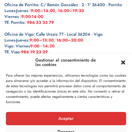
Oficina de Porriño: C/ Ramón González · 2 · 1º 36400 · Porriño
Lunes-Jueves :
9:00–14:00, 16:00–19:30
Viernes :
9:00-14:00
Tlf. Porriño:
986 33 33 79
Oficina de Vigo: Calle Urzaiz 77 - Local 36204 · Vigo
Lunes-Jueves:
9:00–13:30, 16:00–20:00
Vigo: Viernes
9:00 - 14:30
Tlf. Vigo:
986 19 23 39
Gestionar el consentimiento de
las cookies
Para ofrecer las mejores experiencias, utilizamos tecnologías como las cookies
para almacenar y/o acceder a la información del dispositivo. El consentimiento
Legal
de estas tecnologías nos permitirá procesar datos como el comportamiento de
navegación o las identificaciones únicas en este sitio. No consentir o retirar el
Política de privacidad
consentimiento, puede afectar negativamente a ciertas características y
funciones.
Política de cookies
Aceptar
Aviso legal
Denegar