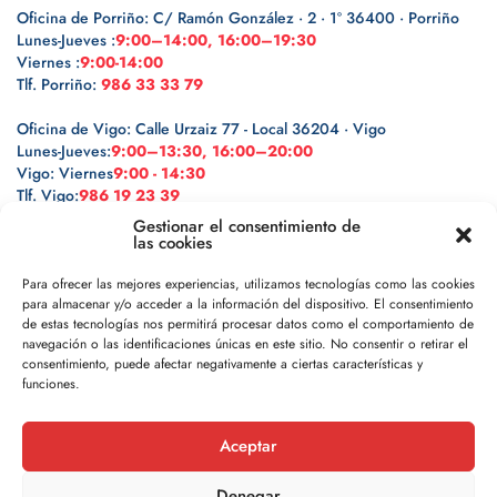
Oficina de Porriño: C/ Ramón González · 2 · 1º 36400 · Porriño
Lunes-Jueves :
9:00–14:00, 16:00–19:30
Viernes :
9:00-14:00
Tlf. Porriño:
986 33 33 79
Oficina de Vigo: Calle Urzaiz 77 - Local 36204 · Vigo
Lunes-Jueves:
9:00–13:30, 16:00–20:00
Vigo: Viernes
9:00 - 14:30
Tlf. Vigo:
986 19 23 39
Gestionar el consentimiento de
las cookies
Para ofrecer las mejores experiencias, utilizamos tecnologías como las cookies
para almacenar y/o acceder a la información del dispositivo. El consentimiento
Legal
de estas tecnologías nos permitirá procesar datos como el comportamiento de
navegación o las identificaciones únicas en este sitio. No consentir o retirar el
Política de privacidad
consentimiento, puede afectar negativamente a ciertas características y
funciones.
Política de cookies
Aceptar
Aviso legal
Denegar