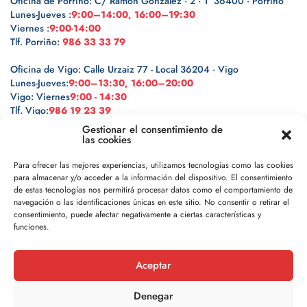
Oficina de Porriño: C/ Ramón González · 2 · 1º 36400 · Porriño
Lunes-Jueves :
9:00–14:00, 16:00–19:30
Viernes :
9:00-14:00
Tlf. Porriño:
986 33 33 79
Oficina de Vigo: Calle Urzaiz 77 - Local 36204 · Vigo
Lunes-Jueves:
9:00–13:30, 16:00–20:00
Vigo: Viernes
9:00 - 14:30
Tlf. Vigo:
986 19 23 39
Gestionar el consentimiento de
las cookies
Para ofrecer las mejores experiencias, utilizamos tecnologías como las cookies
para almacenar y/o acceder a la información del dispositivo. El consentimiento
Legal
de estas tecnologías nos permitirá procesar datos como el comportamiento de
navegación o las identificaciones únicas en este sitio. No consentir o retirar el
Política de privacidad
consentimiento, puede afectar negativamente a ciertas características y
funciones.
Política de cookies
Aceptar
Aviso legal
Denegar