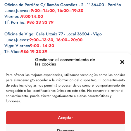
Oficina de Porriño: C/ Ramón González · 2 · 1º 36400 · Porriño
Lunes-Jueves :
9:00–14:00, 16:00–19:30
Viernes :
9:00-14:00
Tlf. Porriño:
986 33 33 79
Oficina de Vigo: Calle Urzaiz 77 - Local 36204 · Vigo
Lunes-Jueves:
9:00–13:30, 16:00–20:00
Vigo: Viernes
9:00 - 14:30
Tlf. Vigo:
986 19 23 39
Gestionar el consentimiento de
las cookies
Para ofrecer las mejores experiencias, utilizamos tecnologías como las cookies
para almacenar y/o acceder a la información del dispositivo. El consentimiento
Legal
de estas tecnologías nos permitirá procesar datos como el comportamiento de
navegación o las identificaciones únicas en este sitio. No consentir o retirar el
Política de privacidad
consentimiento, puede afectar negativamente a ciertas características y
funciones.
Política de cookies
Aceptar
Aviso legal
Denegar