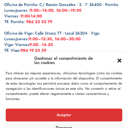
Oficina de Porriño: C/ Ramón González · 2 · 1º 36400 · Porriño
Lunes-Jueves :
9:00–14:00, 16:00–19:30
Viernes :
9:00-14:00
Tlf. Porriño:
986 33 33 79
Oficina de Vigo: Calle Urzaiz 77 - Local 36204 · Vigo
Lunes-Jueves:
9:00–13:30, 16:00–20:00
Vigo: Viernes
9:00 - 14:30
Tlf. Vigo:
986 19 23 39
Gestionar el consentimiento de
las cookies
Para ofrecer las mejores experiencias, utilizamos tecnologías como las cookies
para almacenar y/o acceder a la información del dispositivo. El consentimiento
Legal
de estas tecnologías nos permitirá procesar datos como el comportamiento de
navegación o las identificaciones únicas en este sitio. No consentir o retirar el
Política de privacidad
consentimiento, puede afectar negativamente a ciertas características y
funciones.
Política de cookies
Aceptar
Aviso legal
Denegar