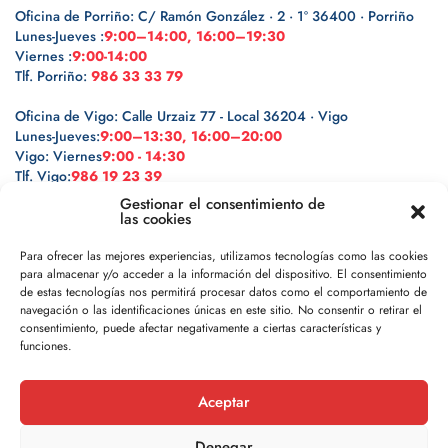
Oficina de Porriño: C/ Ramón González · 2 · 1º 36400 · Porriño
Lunes-Jueves :
9:00–14:00, 16:00–19:30
Viernes :
9:00-14:00
Tlf. Porriño:
986 33 33 79
Oficina de Vigo: Calle Urzaiz 77 - Local 36204 · Vigo
Lunes-Jueves:
9:00–13:30, 16:00–20:00
Vigo: Viernes
9:00 - 14:30
Tlf. Vigo:
986 19 23 39
Gestionar el consentimiento de
las cookies
Para ofrecer las mejores experiencias, utilizamos tecnologías como las cookies
para almacenar y/o acceder a la información del dispositivo. El consentimiento
Legal
de estas tecnologías nos permitirá procesar datos como el comportamiento de
navegación o las identificaciones únicas en este sitio. No consentir o retirar el
Política de privacidad
consentimiento, puede afectar negativamente a ciertas características y
funciones.
Política de cookies
Aceptar
Aviso legal
Denegar