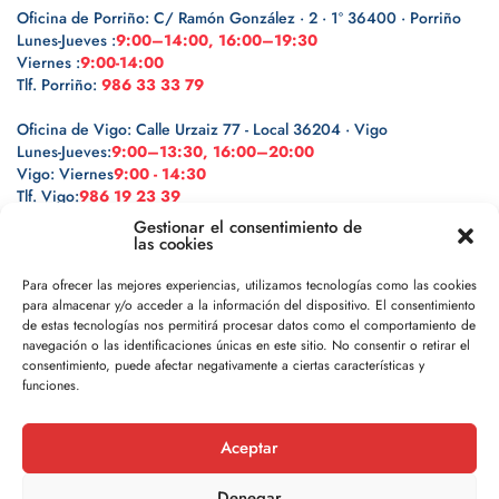
Oficina de Porriño: C/ Ramón González · 2 · 1º 36400 · Porriño
Lunes-Jueves :
9:00–14:00, 16:00–19:30
Viernes :
9:00-14:00
Tlf. Porriño:
986 33 33 79
Oficina de Vigo: Calle Urzaiz 77 - Local 36204 · Vigo
Lunes-Jueves:
9:00–13:30, 16:00–20:00
Vigo: Viernes
9:00 - 14:30
Tlf. Vigo:
986 19 23 39
Gestionar el consentimiento de
las cookies
Para ofrecer las mejores experiencias, utilizamos tecnologías como las cookies
para almacenar y/o acceder a la información del dispositivo. El consentimiento
Legal
de estas tecnologías nos permitirá procesar datos como el comportamiento de
navegación o las identificaciones únicas en este sitio. No consentir o retirar el
Política de privacidad
consentimiento, puede afectar negativamente a ciertas características y
funciones.
Política de cookies
Aceptar
Aviso legal
Denegar