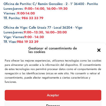
Oficina de Porriño: C/ Ramón González · 2 · 1º 36400 · Porriño
Lunes-Jueves :
9:00–14:00, 16:00–19:30
Viernes :
9:00-14:00
Tlf. Porriño:
986 33 33 79
Oficina de Vigo: Calle Urzaiz 77 - Local 36204 · Vigo
Lunes-Jueves:
9:00–13:30, 16:00–20:00
Vigo: Viernes
9:00 - 14:30
Tlf. Vigo:
986 19 23 39
Gestionar el consentimiento de
las cookies
Para ofrecer las mejores experiencias, utilizamos tecnologías como las cookies
para almacenar y/o acceder a la información del dispositivo. El consentimiento
Legal
de estas tecnologías nos permitirá procesar datos como el comportamiento de
navegación o las identificaciones únicas en este sitio. No consentir o retirar el
Política de privacidad
consentimiento, puede afectar negativamente a ciertas características y
funciones.
Política de cookies
Aceptar
Aviso legal
Denegar