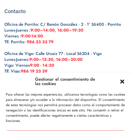
Contacto
Oficina de Porriño: C/ Ramón González · 2 · 1º 36400 · Porriño
Lunes-Jueves :
9:00–14:00, 16:00–19:30
Viernes :
9:00-14:00
Tlf. Porriño:
986 33 33 79
Oficina de Vigo: Calle Urzaiz 77 - Local 36204 · Vigo
Lunes-Jueves:
9:00–13:30, 16:00–20:00
Vigo: Viernes
9:00 - 14:30
Tlf. Vigo:
986 19 23 39
Gestionar el consentimiento de
las cookies
Para ofrecer las mejores experiencias, utilizamos tecnologías como las cookies
para almacenar y/o acceder a la información del dispositivo. El consentimiento
Legal
de estas tecnologías nos permitirá procesar datos como el comportamiento de
navegación o las identificaciones únicas en este sitio. No consentir o retirar el
Política de privacidad
consentimiento, puede afectar negativamente a ciertas características y
funciones.
Política de cookies