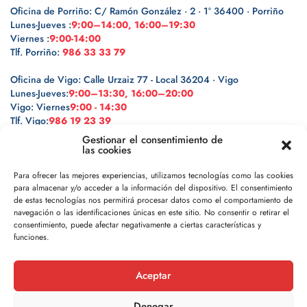
Oficina de Porriño: C/ Ramón González · 2 · 1º 36400 · Porriño
Lunes-Jueves :
9:00–14:00, 16:00–19:30
Viernes :
9:00-14:00
Tlf. Porriño:
986 33 33 79
Oficina de Vigo: Calle Urzaiz 77 - Local 36204 · Vigo
Lunes-Jueves:
9:00–13:30, 16:00–20:00
Vigo: Viernes
9:00 - 14:30
Tlf. Vigo:
986 19 23 39
Gestionar el consentimiento de
las cookies
Para ofrecer las mejores experiencias, utilizamos tecnologías como las cookies
para almacenar y/o acceder a la información del dispositivo. El consentimiento
Legal
de estas tecnologías nos permitirá procesar datos como el comportamiento de
navegación o las identificaciones únicas en este sitio. No consentir o retirar el
Política de privacidad
consentimiento, puede afectar negativamente a ciertas características y
funciones.
Política de cookies
Aceptar
Aviso legal
Denegar