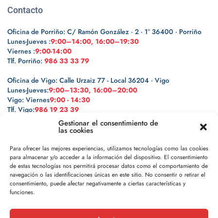
Contacto
Oficina de Porriño: C/ Ramón González · 2 · 1º 36400 · Porriño
Lunes-Jueves :
9:00–14:00, 16:00–19:30
Viernes :
9:00-14:00
Tlf. Porriño:
986 33 33 79
Oficina de Vigo: Calle Urzaiz 77 - Local 36204 · Vigo
Lunes-Jueves:
9:00–13:30, 16:00–20:00
Vigo: Viernes
9:00 - 14:30
Tlf. Vigo:
986 19 23 39
Gestionar el consentimiento de
las cookies
Para ofrecer las mejores experiencias, utilizamos tecnologías como las cookies
para almacenar y/o acceder a la información del dispositivo. El consentimiento
Legal
de estas tecnologías nos permitirá procesar datos como el comportamiento de
navegación o las identificaciones únicas en este sitio. No consentir o retirar el
Política de privacidad
consentimiento, puede afectar negativamente a ciertas características y
funciones.
Política de cookies