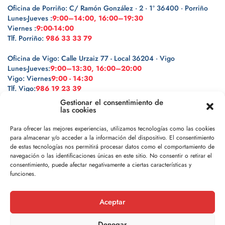
Oficina de Porriño: C/ Ramón González · 2 · 1º 36400 · Porriño
Lunes-Jueves :
9:00–14:00, 16:00–19:30
Viernes :
9:00-14:00
Tlf. Porriño:
986 33 33 79
Oficina de Vigo: Calle Urzaiz 77 - Local 36204 · Vigo
Lunes-Jueves:
9:00–13:30, 16:00–20:00
Vigo: Viernes
9:00 - 14:30
Tlf. Vigo:
986 19 23 39
Gestionar el consentimiento de
las cookies
Para ofrecer las mejores experiencias, utilizamos tecnologías como las cookies
para almacenar y/o acceder a la información del dispositivo. El consentimiento
Legal
de estas tecnologías nos permitirá procesar datos como el comportamiento de
navegación o las identificaciones únicas en este sitio. No consentir o retirar el
Política de privacidad
consentimiento, puede afectar negativamente a ciertas características y
funciones.
Política de cookies
Aceptar
Aviso legal
Denegar