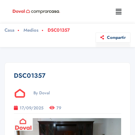
Casa
Medios
DSC01357
Compartir
DSC01357
By Doval
17/09/2025
79