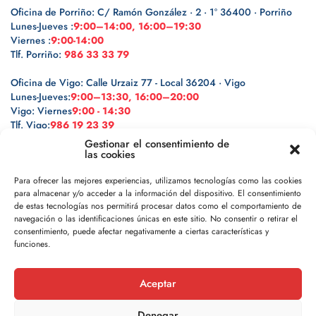
Oficina de Porriño: C/ Ramón González · 2 · 1º 36400 · Porriño
Lunes-Jueves :
9:00–14:00, 16:00–19:30
Viernes :
9:00-14:00
Tlf. Porriño:
986 33 33 79
Oficina de Vigo: Calle Urzaiz 77 - Local 36204 · Vigo
Lunes-Jueves:
9:00–13:30, 16:00–20:00
Vigo: Viernes
9:00 - 14:30
Tlf. Vigo:
986 19 23 39
Gestionar el consentimiento de
las cookies
Para ofrecer las mejores experiencias, utilizamos tecnologías como las cookies
para almacenar y/o acceder a la información del dispositivo. El consentimiento
Legal
de estas tecnologías nos permitirá procesar datos como el comportamiento de
navegación o las identificaciones únicas en este sitio. No consentir o retirar el
consentimiento, puede afectar negativamente a ciertas características y
Política de privacidad
funciones.
Política de cookies
Aceptar
Aviso legal
Denegar