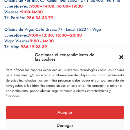
Oficina de Porriño: C/ Ramón González · 2 · 1º 36400 · Porriño
Lunes-Jueves :
9:00–14:00, 16:00–19:30
Viernes :
9:00-14:00
Tlf. Porriño:
986 33 33 79
Oficina de Vigo: Calle Urzaiz 77 - Local 36204 · Vigo
Lunes-Jueves:
9:00–13:30, 16:00–20:00
Vigo: Viernes
9:00 - 14:30
Tlf. Vigo:
986 19 23 39
Gestionar el consentimiento de
las cookies
Para ofrecer las mejores experiencias, utilizamos tecnologías como las cookies
para almacenar y/o acceder a la información del dispositivo. El consentimiento
Legal
de estas tecnologías nos permitirá procesar datos como el comportamiento de
navegación o las identificaciones únicas en este sitio. No consentir o retirar el
Política de privacidad
consentimiento, puede afectar negativamente a ciertas características y
funciones.
Política de cookies
Aceptar
Aviso legal
Denegar