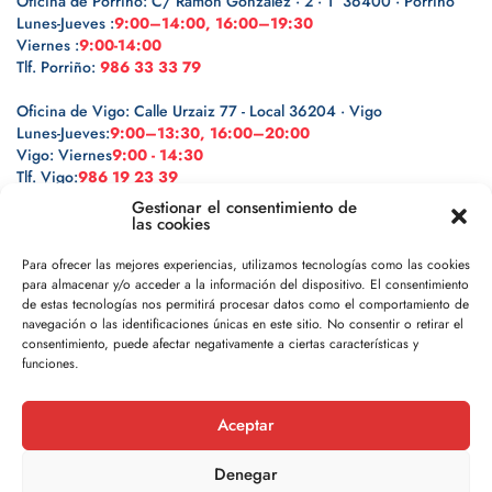
Oficina de Porriño: C/ Ramón González · 2 · 1º 36400 · Porriño
Lunes-Jueves :
9:00–14:00, 16:00–19:30
Viernes :
9:00-14:00
Tlf. Porriño:
986 33 33 79
Oficina de Vigo: Calle Urzaiz 77 - Local 36204 · Vigo
Lunes-Jueves:
9:00–13:30, 16:00–20:00
Vigo: Viernes
9:00 - 14:30
Tlf. Vigo:
986 19 23 39
Gestionar el consentimiento de
las cookies
Para ofrecer las mejores experiencias, utilizamos tecnologías como las cookies
para almacenar y/o acceder a la información del dispositivo. El consentimiento
Legal
de estas tecnologías nos permitirá procesar datos como el comportamiento de
navegación o las identificaciones únicas en este sitio. No consentir o retirar el
Política de privacidad
consentimiento, puede afectar negativamente a ciertas características y
funciones.
Política de cookies
Aceptar
Aviso legal
Denegar