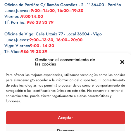
Oficina de Porriño: C/ Ramón González · 2 · 1º 36400 · Porriño
Lunes-Jueves :
9:00–14:00, 16:00–19:30
Viernes :
9:00-14:00
Tlf. Porriño:
986 33 33 79
Oficina de Vigo: Calle Urzaiz 77 - Local 36204 · Vigo
Lunes-Jueves:
9:00–13:30, 16:00–20:00
Vigo: Viernes
9:00 - 14:30
Tlf. Vigo:
986 19 23 39
Gestionar el consentimiento de
las cookies
Para ofrecer las mejores experiencias, utilizamos tecnologías como las cookies
para almacenar y/o acceder a la información del dispositivo. El consentimiento
Legal
de estas tecnologías nos permitirá procesar datos como el comportamiento de
navegación o las identificaciones únicas en este sitio. No consentir o retirar el
Política de privacidad
consentimiento, puede afectar negativamente a ciertas características y
funciones.
Política de cookies
Aceptar
Aviso legal
Denegar