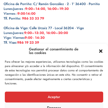
Oficina de Porriño: C/ Ramón González · 2 · 1º 36400 · Porriño
Lunes-Jueves :
9:00–14:00, 16:00–19:30
Viernes :
9:00-14:00
Tlf. Porriño:
986 33 33 79
Oficina de Vigo: Calle Urzaiz 77 - Local 36204 · Vigo
Lunes-Jueves:
9:00–13:30, 16:00–20:00
Vigo: Viernes
9:00 - 14:30
Tlf. Vigo:
986 19 23 39
Gestionar el consentimiento de
las cookies
Para ofrecer las mejores experiencias, utilizamos tecnologías como las cookies
para almacenar y/o acceder a la información del dispositivo. El consentimiento
Legal
de estas tecnologías nos permitirá procesar datos como el comportamiento de
navegación o las identificaciones únicas en este sitio. No consentir o retirar el
Política de privacidad
consentimiento, puede afectar negativamente a ciertas características y
funciones.
Política de cookies
Aceptar
Aviso legal
Denegar