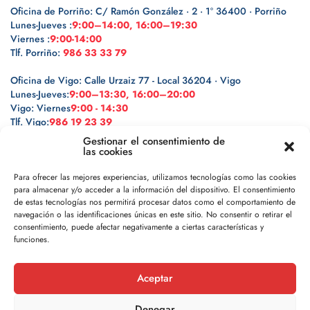
Oficina de Porriño: C/ Ramón González · 2 · 1º 36400 · Porriño
Lunes-Jueves :
9:00–14:00, 16:00–19:30
Viernes :
9:00-14:00
Tlf. Porriño:
986 33 33 79
Oficina de Vigo: Calle Urzaiz 77 - Local 36204 · Vigo
Lunes-Jueves:
9:00–13:30, 16:00–20:00
Vigo: Viernes
9:00 - 14:30
Tlf. Vigo:
986 19 23 39
Gestionar el consentimiento de
las cookies
Para ofrecer las mejores experiencias, utilizamos tecnologías como las cookies
para almacenar y/o acceder a la información del dispositivo. El consentimiento
Legal
de estas tecnologías nos permitirá procesar datos como el comportamiento de
navegación o las identificaciones únicas en este sitio. No consentir o retirar el
Política de privacidad
consentimiento, puede afectar negativamente a ciertas características y
funciones.
Política de cookies
Aceptar
Aviso legal
Denegar