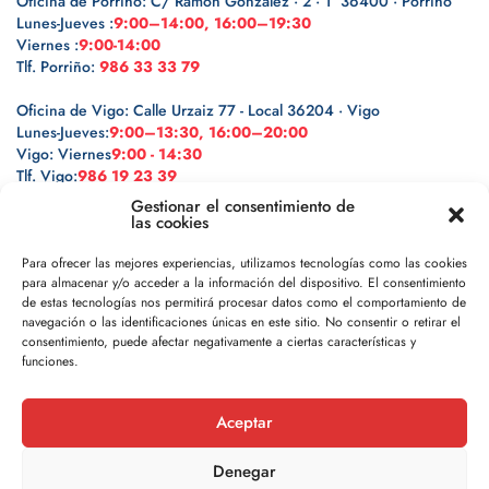
Oficina de Porriño: C/ Ramón González · 2 · 1º 36400 · Porriño
Lunes-Jueves :
9:00–14:00, 16:00–19:30
Viernes :
9:00-14:00
Tlf. Porriño:
986 33 33 79
Oficina de Vigo: Calle Urzaiz 77 - Local 36204 · Vigo
Lunes-Jueves:
9:00–13:30, 16:00–20:00
Vigo: Viernes
9:00 - 14:30
Tlf. Vigo:
986 19 23 39
Gestionar el consentimiento de
las cookies
Para ofrecer las mejores experiencias, utilizamos tecnologías como las cookies
para almacenar y/o acceder a la información del dispositivo. El consentimiento
Legal
de estas tecnologías nos permitirá procesar datos como el comportamiento de
navegación o las identificaciones únicas en este sitio. No consentir o retirar el
Política de privacidad
consentimiento, puede afectar negativamente a ciertas características y
funciones.
Política de cookies
Aceptar
Aviso legal
Denegar